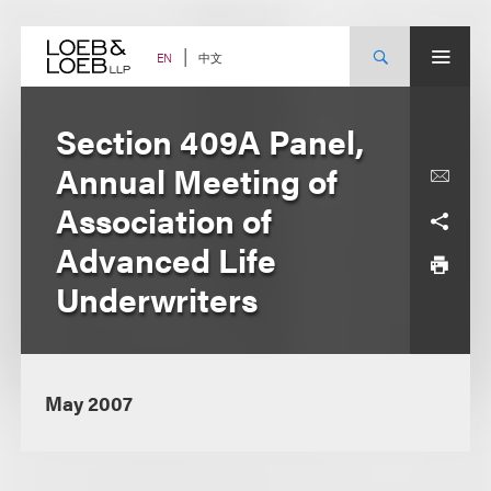
Skip
to
content
中文
EN
Section 409A Panel,
Annual Meeting of
Association of
Advanced Life
Underwriters
May 2007