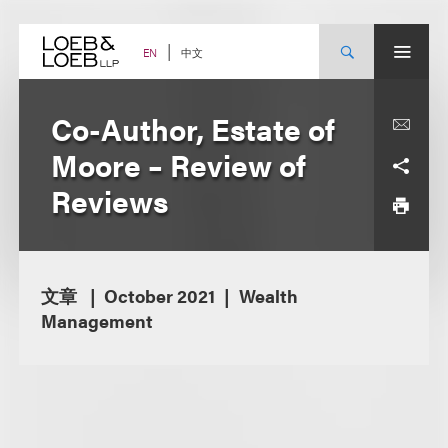
Skip
to
content
中文
EN
Co-Author, Estate of
Moore – Review of
Reviews
文章
October 2021
Wealth
Management