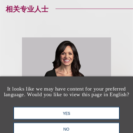
相关专业人士
It looks like we may have content for your preferred
language. Would you like to view this page in English?
Ashley B. Sawyer
YES
NO
合伙人