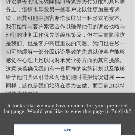
诉讼事务的优先级降低而将资源另行分配到其它事
务上；疫情也导致另一些客户比以往更加重视诉
讼，因其可能由损害赔偿获取另一种形式的资本。
我们始终与客户紧密合作以确保他们的诉讼战略与
他们的业务工作优先等级相策应，但在目前阶段这
是我们、也是客户高度重视的问题。我们也在尽一
切可能缓解一部分因诉讼导致的焦虑以便客户能够
感觉在心理上足以同时承受业务方面的其它挑战。
这意味着确保我们有一套周祥的实施计划以及能够
给予他们具体引导和向他们随时通报情况进展 ——
同样，这也是我们始终在尽力去做、而目前加以特
别关注的事情。
It looks like we may have content for your preferred
就诉讼的实施而言，我们正被迫应对法院运行方面
language. Would you like to view this page in English?
的各种变数。现在法院会议、审前证言录取以及其
它程序总体上采用远程方式进行，因此我们努力确
YES