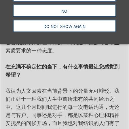
保能够通过电话和视频会议方式有效地出庭。同
时，疫情也要求我们诉讼律师更多一点耐心和理
NO
解。当然，我们始终都以满腔热忱代理客户的事
务，但我们也要察觉对手律师和他们的客户正在应
DO NOT SHOW AGAIN
对的很多挑战恰恰也是我们的客户所面临的。这是
法官鼓励律师们应持有的一种态度，也是符合专业
素质要求的一种态度。
在充满不确定性的当下，有什么事情最让您感觉到
希望？
我认为人文因素在当前背景下的分量无可辩驳。我
们正处于一种我们人生中前所未有的共同经历之
中。这几个月期间我进行的每一次电话沟通，无论
是与客户、同事还是对手，都是以某种心理和精神
安抚类的问候开场，而且我也对我结识的人们有了