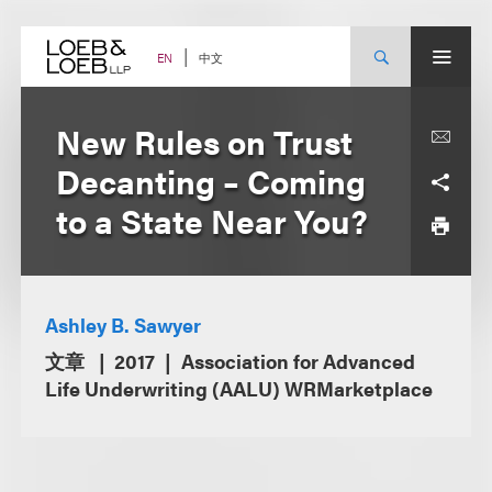
Skip
to
content
中文
EN
New Rules on Trust
Decanting – Coming
to a State Near You?
Ashley B. Sawyer
文章
2017
Association for Advanced
Life Underwriting (AALU) WRMarketplace