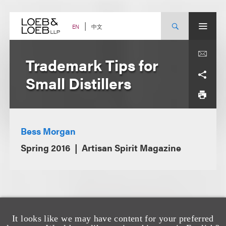
Skip
to
content
中文
EN
Trademark Tips for
Small Distillers
Bess Morgan
Spring 2016
Artisan Spirit Magazine
It looks like we may have content for your preferred