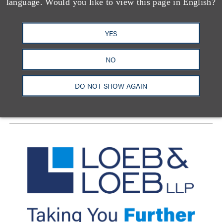
language. Would you like to view this page in English?
YES
洛杉矶
纽约
芝加哥
那什维尔
华盛顿特区
旧金山
泰森斯
代表处
NO
香港
LinkedIn
Facebook
X
YouTube
DO NOT SHOW AGAIN
联系我们
隐私政策
使用条款
订阅中心