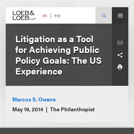
Skip
to
content
中文
EN
Litigation as a Tool
for Achieving Public
Policy Goals: The US
Experience
Marcus S. Owens
May 19, 2014
The Philanthopist