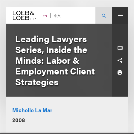
Skip
to
content
中文
EN
Leading Lawyers
Series, Inside the
Minds: Labor &
Employment Client
Strategies
Michelle La Mar
2008