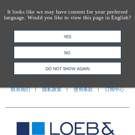
It looks like we may have content for your preferred
language. Would you like to view this page in English?
YES
NO
洛杉矶
纽约
芝加哥
那什维尔
华盛顿特区
旧金山
泰森斯
代表处
DO NOT SHOW AGAIN
香港
LinkedIn
Facebook
X
YouTube
联系我们
隐私政策
使用条款
订阅中心