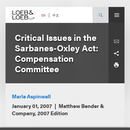
Skip
to
content
中文
EN
Critical Issues in the
Sarbanes-Oxley Act:
Compensation
Committee
Marla Aspinwall
January 01, 2007
Matthew Bender &
Company, 2007 Edition