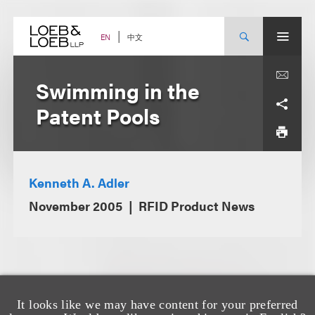
Skip
to
content
中文
EN
Swimming in the
Patent Pools
Kenneth A. Adler
November 2005
RFID Product News
It looks like we may have content for your preferred