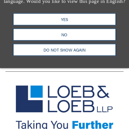
language. Would you like to view this page in English?
YES
洛杉矶
纽约
芝加哥
那什维尔
华盛顿特区
旧金山
泰森斯
代表处
NO
香港
LinkedIn
Facebook
X
YouTube
DO NOT SHOW AGAIN
联系我们
隐私政策
使用条款
订阅中心