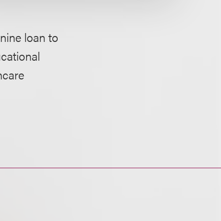
nine loan to
cational
hcare