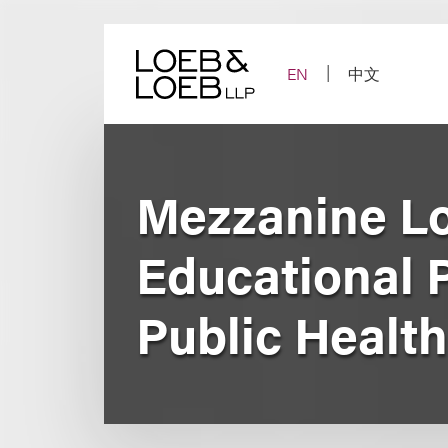
Skip
to
content
EN
中文
Mezzanine Lo
Educational 
Public Healt