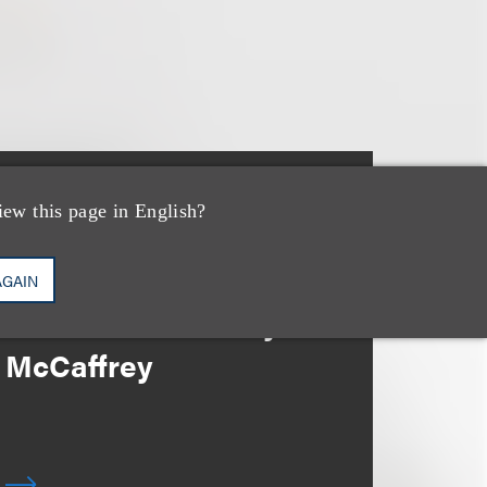
消息/新闻稿
iew this page in English?
Loeb & Loeb Adds
Leading Real Estate
AGAIN
Finance Partner Ryan
McCaffrey