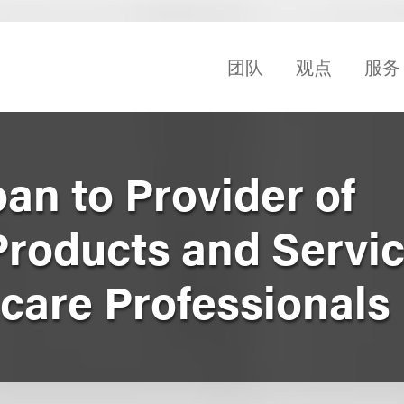
团队
观点
服务
an to Provider of
Products and Servic
hcare Professionals