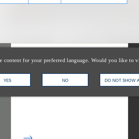
媒体报道
e content for your preferred language. Would you like to v
Loeb & Loeb Adds
Finance Pro Todd
YES
NO
DO NOT SHOW 
Matras