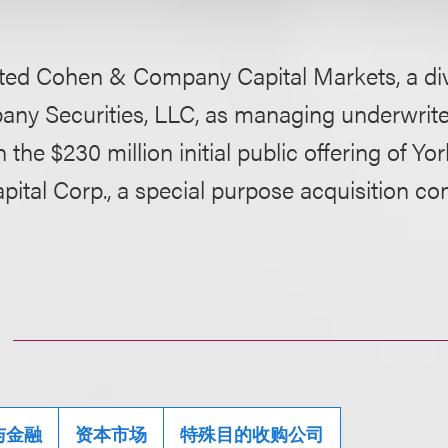
ted Cohen & Company Capital Markets, a div
ny Securities, LLC, as managing underwriter
the $230 million initial public offering of Yor
apital Corp., a special purpose acquisition c
与金融
资本市场
特殊目的收购公司