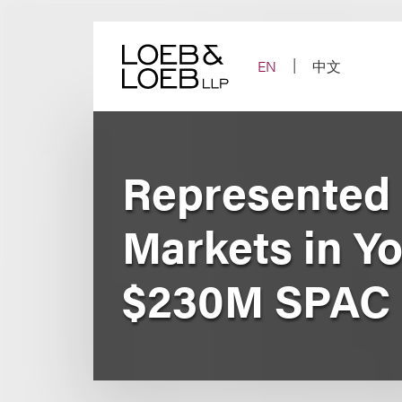
Skip
to
content
EN
中文
Represented 
Markets in Yor
$230M SPAC