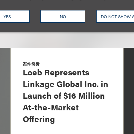
YES
NO
DO NOT SHOW 
案件简析
Loeb Represents
Linkage Global Inc. in
Launch of $16 Million
At-the-Market
Offering