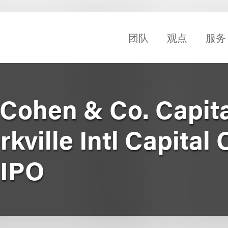
团队
观点
服务
Cohen & Co. Capita
kville Intl Capital 
 IPO