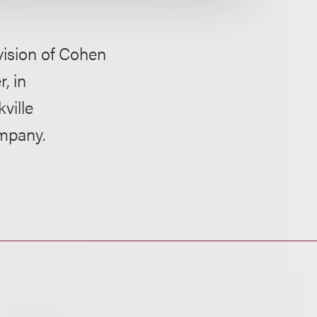
ision of Cohen
, in
kville
ompany.