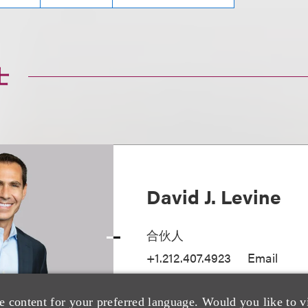
士
David J. Levine
合伙人
+1.212.407.4923
Email
e content for your preferred language. Would you like to v