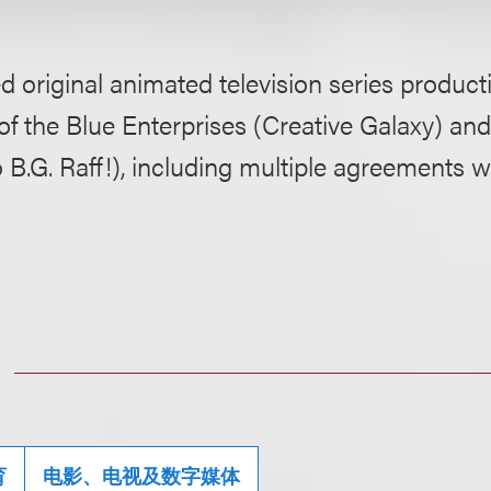
ed original animated television series produ
of the Blue Enterprises (Creative Galaxy) and 
 B.G. Raff!), including multiple agreements w
育
电影、电视及数字媒体