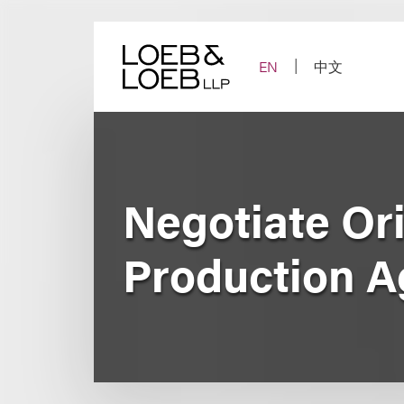
Skip
to
content
EN
中文
Negotiate Or
Production 