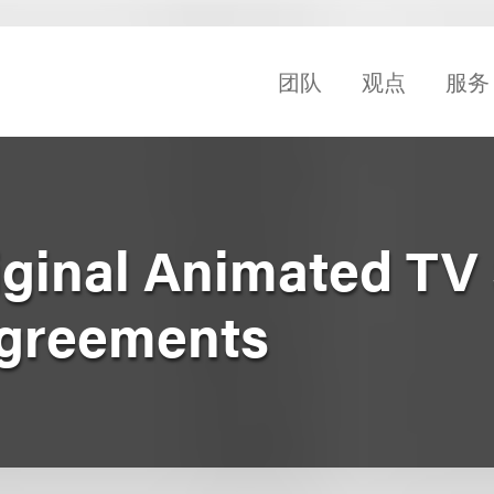
团队
观点
服务
iginal Animated TV 
Agreements