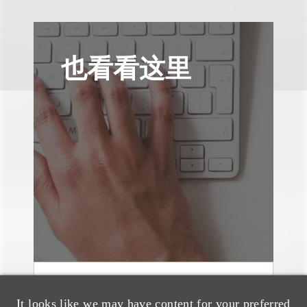
也看看这里
媒体报道
It looks like we may have content for your preferred