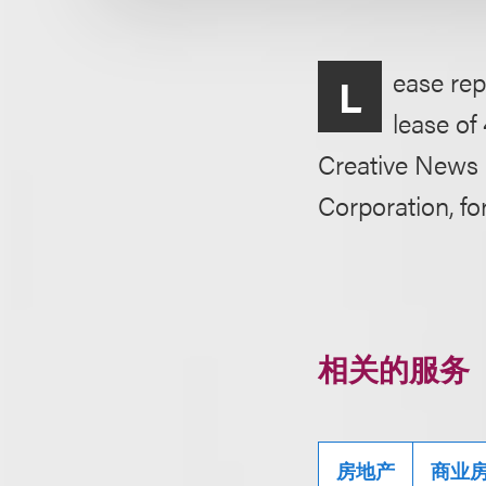
ease rep
L
lease of
Creative News G
Corporation, for
相关的服务
房地产
商业