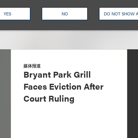
YES
NO
DO NOT SHOW 
媒体报道
Bryant Park Grill
Faces Eviction After
Court Ruling