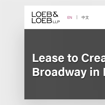
Skip
to
content
EN
中文
Lease to Cre
Broadway in 