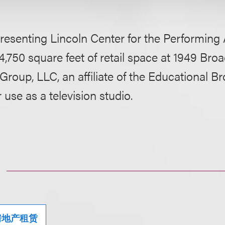
resenting Lincoln Center for the Performing Ar
 4,750 square feet of retail space at 1949 Bro
roup, LLC, an affiliate of the Educational B
 use as a television studio.
房地产租赁