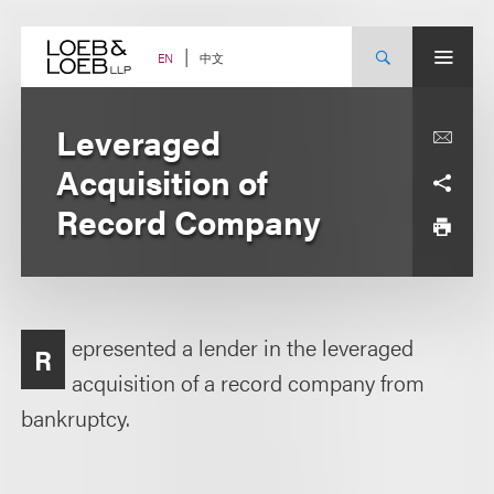
Skip
to
content
中文
EN
Leveraged
Acquisition of
Record Company
epresented a lender in the leveraged
R
acquisition of a record company from
bankruptcy.