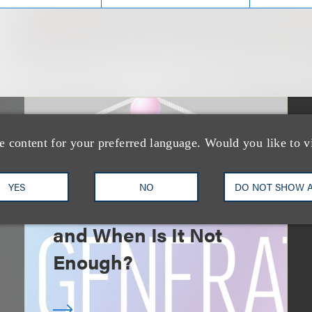
速览
e content for your preferred language. Would you like to v
AI-Generated
Advertising: When Is
YES
NO
DO NOT SHOW 
Disclosure Required
and When Is It Not
Enough?