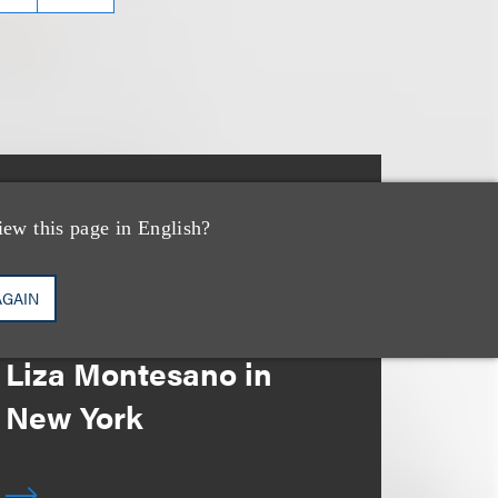
消息/新闻稿
iew this page in English?
Loeb & Loeb
Announces Arrival of
AGAIN
Entertainment Partner
Liza Montesano in
New York