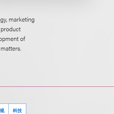
egy, marketing
 product
lopment of
 matters.
规
科技