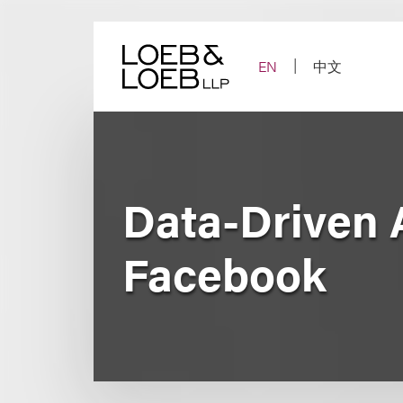
Skip
to
content
EN
中文
Data-Driven A
Facebook