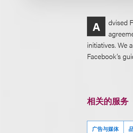
dvised F
A
agreemen
initiatives. We
Facebook’s guid
相关的服务
广告与媒体