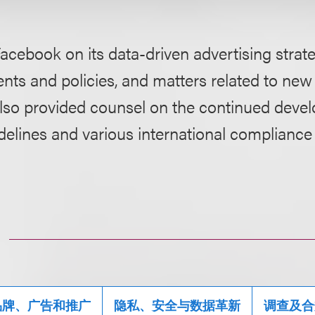
acebook on its data-driven advertising strat
ts and policies, and matters related to new
 also provided counsel on the continued deve
elines and various international compliance
品牌、广告和推广
隐私、安全与数据革新
调查及合