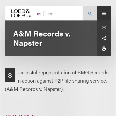
Skip
to
content
中文
EN
A&M Records v.
Napster
uccessful representation of BMG Records
S
in action against P2P file sharing service.
(A&M Records v. Napster).