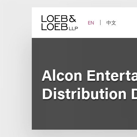
Skip
to
content
EN
中文
Alcon Enterta
Distribution 