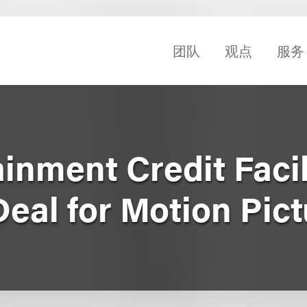
团队
观点
服务
inment Credit Facil
Deal for Motion Pict