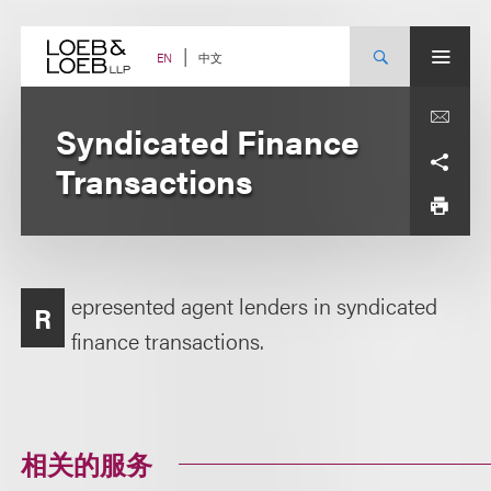
Skip
to
content
中文
EN
Syndicated Finance
Transactions
epresented agent lenders in syndicated
R
finance transactions.
相关的服务