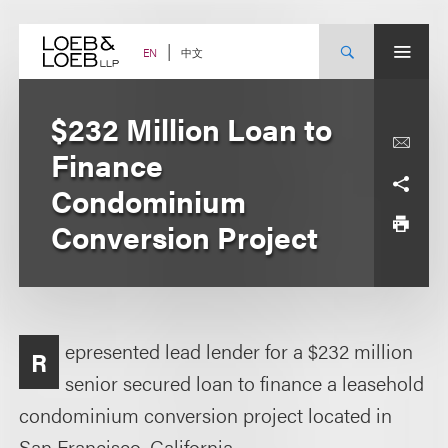
Skip
to
content
中文
EN
$232 Million Loan to
Finance
Condominium
Conversion Project
epresented lead lender for a $232 million
R
senior secured loan to finance a leasehold
condominium conversion project located in
San Francisco, California.