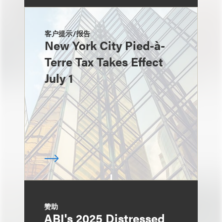
客户提示/报告
New York City Pied-à-
Terre Tax Takes Effect
July 1
赞助
ABI's 2025 Distressed