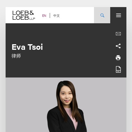
Skip
to
content
中文
EN
Eva Tsoi
律师