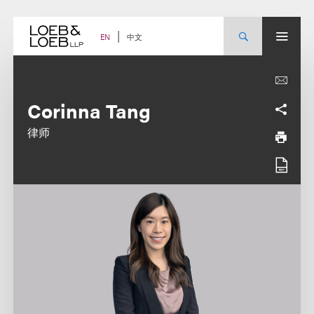
Skip
to
content
中文
EN
Corinna Tang
律师