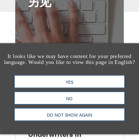
另见
It looks like we may have content for your preferred
language. Would you like to view this page in English?
YES
NO
案件简析
Loeb Represents Joint
DO NOT SHOW AGAIN
Sponsors and
Underwriters in