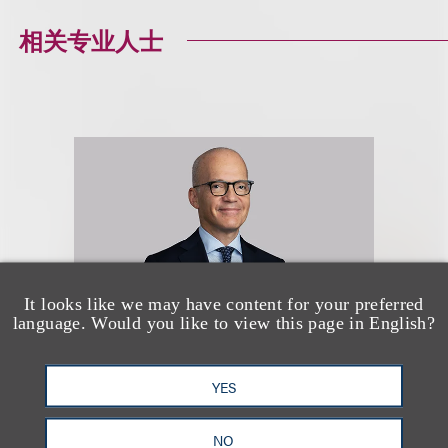
相关专业人士
It looks like we may have content for your preferred
language. Would you like to view this page in English?
YES
Georges Lederman
NO