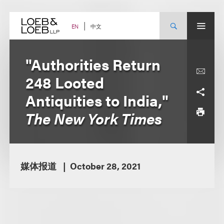
Skip
to
content
中文
EN
"Authorities Return
248 Looted
Antiquities to India,"
The New York Times
媒体报道
October 28, 2021