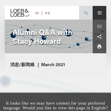
Skip
to
content
中文
EN
Alumni Q&A with
Stacy Howard
消息/新闻稿
March 2021
It looks like we may have content for your preferred
language. Would you like to view this page in English?