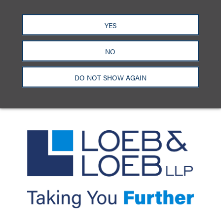
洛杉矶
纽约
芝加哥
那什维尔
YES
华盛顿特区
旧金山
泰森斯
代表处
香港
NO
LinkedIn
Facebook
X
YouTube
联系我们
隐私政策
使用条款
订阅中心
DO NOT SHOW AGAIN