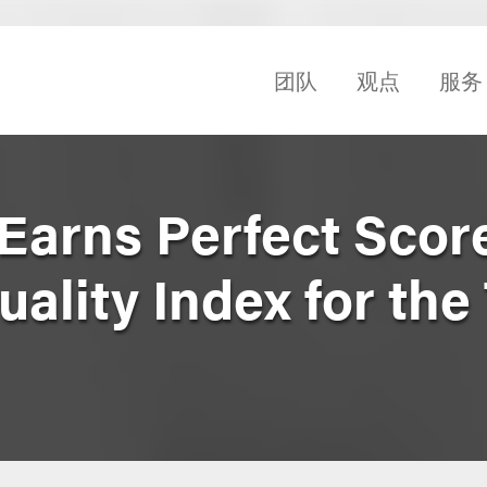
团队
观点
服务
Earns Perfect Scor
ality Index for the