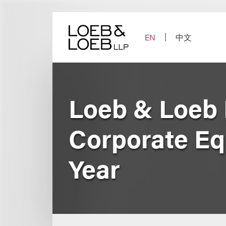
Skip
to
content
EN
中文
Loeb & Loeb 
Corporate Equ
Year