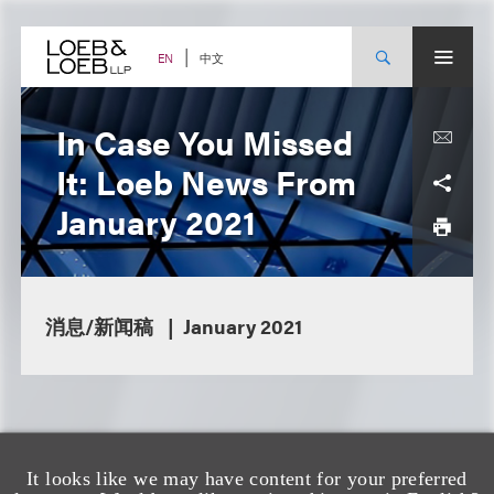
Skip
to
content
中文
EN
In Case You Missed
It: Loeb News From
January 2021
消息/新闻稿
January 2021
It looks like we may have content for your preferred