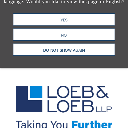
language. Would you like to view this page in English?
YES
洛杉矶
纽约
芝加哥
那什维尔
华盛顿特区
旧金山
泰森斯
代表处
NO
香港
LinkedIn
Facebook
X
YouTube
DO NOT SHOW AGAIN
联系我们
隐私政策
使用条款
订阅中心