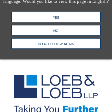
language. Would you like to view this page in English?
YES
洛杉矶
纽约
芝加哥
那什维尔
华盛顿特区
旧金山
泰森斯
代表处
NO
香港
LinkedIn
Facebook
X
YouTube
DO NOT SHOW AGAIN
联系我们
隐私政策
使用条款
订阅中心