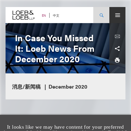
Skip
to
content
中文
EN
In Case You Missed
It: Loeb News From
December 2020
消息/新闻稿
December 2020
It looks like we may have content for your preferred