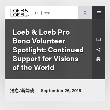
Skip
to
content
中文
EN
Loeb & Loeb Pro
Bono Volunteer
Spotlight: Continued
Support for Visions
of the World
消息/新闻稿
September 26, 2018