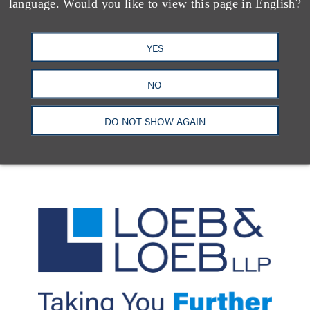
language. Would you like to view this page in English?
YES
洛杉矶
纽约
芝加哥
那什维尔
华盛顿特区
旧金山
泰森斯
代表处
NO
香港
LinkedIn
Facebook
X
YouTube
DO NOT SHOW AGAIN
联系我们
隐私政策
使用条款
订阅中心