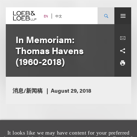
Skip
to
content
中文
EN
In Memoriam:
Thomas Havens
(1960-2018)
消息/新闻稿
August 29, 2018
It looks like we may have content for your preferred