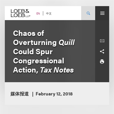
Skip
to
content
中文
EN
Chaos of
Overturning
Quill
Could Spur
Congressional
Action,
Tax Notes
媒体报道
February 12, 2018