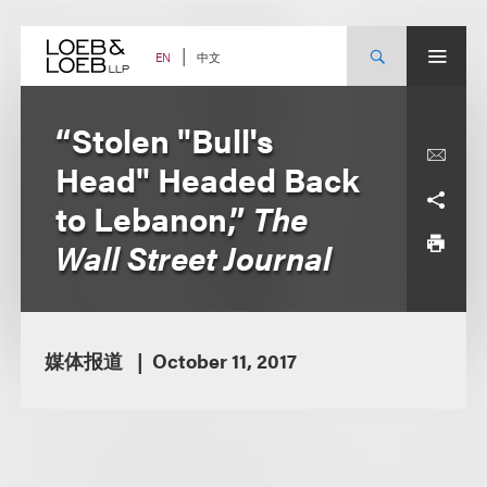
Skip
to
content
中文
EN
“Stolen "Bull's
Head" Headed Back
to Lebanon,”
The
Wall Street Journal
媒体报道
October 11, 2017