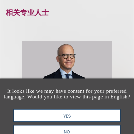
相关专业人士
It looks like we may have content for your preferred
language. Would you like to view this page in English?
YES
Georges Lederman
NO