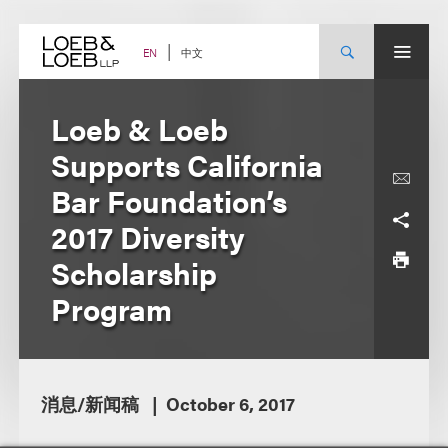
Skip
to
content
中文
EN
Loeb & Loeb
Supports California
Bar Foundation’s
2017 Diversity
Scholarship
Program
消息/新闻稿
October 6, 2017