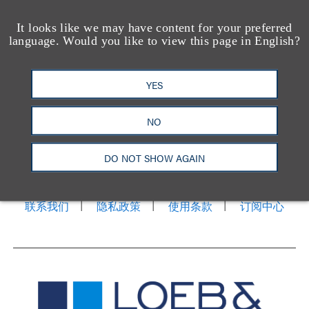
It looks like we may have content for your preferred
language. Would you like to view this page in English?
YES
NO
洛杉矶
纽约
芝加哥
那什维尔
华盛顿特区
旧金山
泰森斯
代表处
DO NOT SHOW AGAIN
香港
LinkedIn
Facebook
X
YouTube
联系我们
隐私政策
使用条款
订阅中心