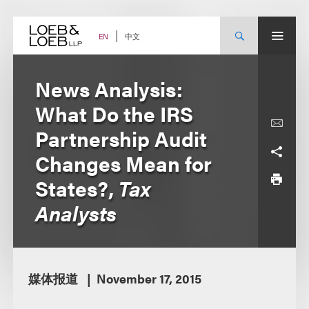
Skip
to
content
中文
EN
News Analysis:
What Do the IRS
Partnership Audit
Changes Mean for
States?,
Tax
Analysts
媒体报道
November 17, 2015