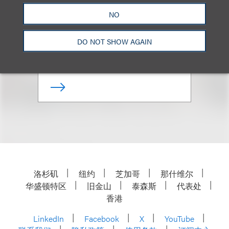
Kelley C. Miller
NO
合伙人
DO NOT SHOW AGAIN
+1.703.988.5104
Email
洛杉矶
纽约
芝加哥
那什维尔
华盛顿特区
旧金山
泰森斯
代表处
香港
LinkedIn
Facebook
X
YouTube