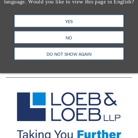
language. Would you like to view this page in English?
YES
洛杉矶
纽约
芝加哥
那什维尔
华盛顿特区
旧金山
泰森斯
代表处
NO
香港
LinkedIn
Facebook
X
YouTube
DO NOT SHOW AGAIN
联系我们
隐私政策
使用条款
订阅中心