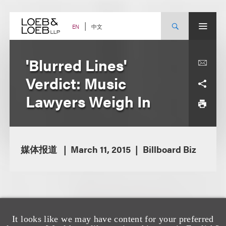
Skip
to
content
中文
EN
'Blurred Lines'
Verdict: Music
Lawyers Weigh In
媒体报道
March 11, 2015
Billboard Biz
It looks like we may have content for your preferred