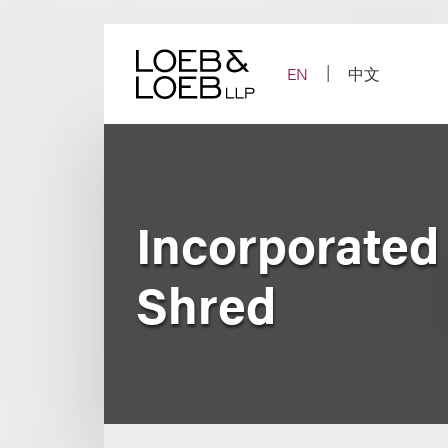
Skip
to
content
EN
中文
Incorporated
Shred