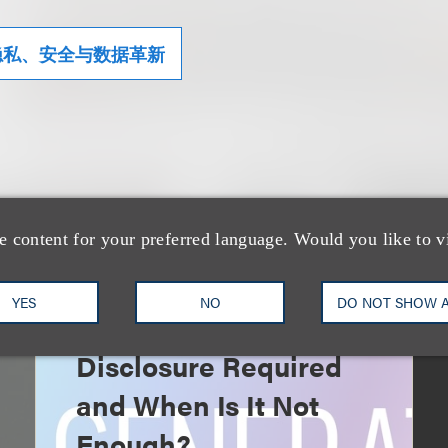
隐私、安全与数据革新
e content for your preferred language. Would you like to v
速览
AI-Generated
YES
NO
DO NOT SHOW 
Advertising: When Is
Disclosure Required
and When Is It Not
Enough?