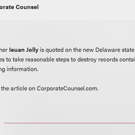
orate Counsel
tner
Ieuan Jolly
is quoted on the new Delaware state 
es to take reasonable steps to destroy records cont
ing information.
 the article on CorporateCounsel.com.