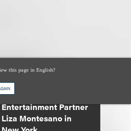
iew this page in English?
消息/新闻稿
Loeb & Loeb
AGAIN
Announces Arrival of
Entertainment Partner
Liza Montesano in
New York