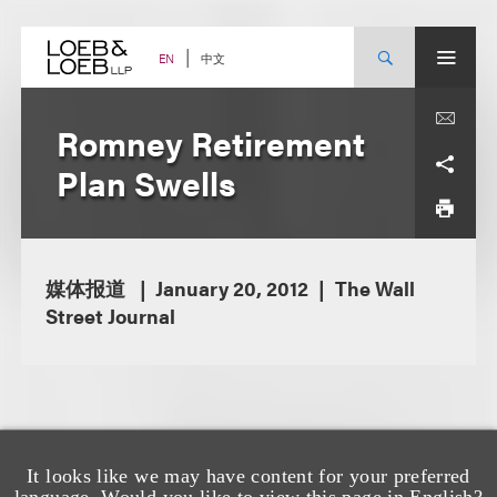
Skip
to
content
中文
EN
Romney Retirement
Plan Swells
媒体报道
January 20, 2012
The Wall
Street Journal
It looks like we may have content for your preferred
language. Would you like to view this page in English?