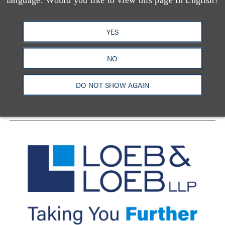
YES
洛杉矶
纽约
芝加哥
那什维尔
华盛顿特区
旧金山
泰森斯
代表处
香港
NO
LinkedIn
Facebook
X
YouTube
DO NOT SHOW AGAIN
联系我们
隐私政策
使用条款
订阅中心