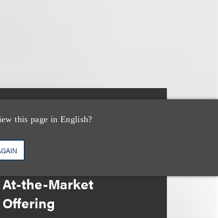
案件简析
iew this page in English?
Loeb Represents
Linkage Global Inc. in
AGAIN
Launch of $16 Million
At-the-Market
Offering