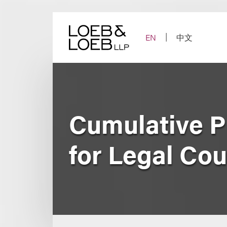
Skip
to
content
EN
中文
Cumulative P
for Legal Co