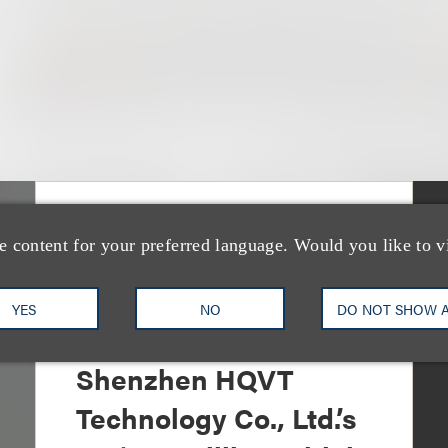
案件简析
e content for your preferred language. Would you like to v
Loeb Represents Joint
Sponsors and
YES
NO
DO NOT SHOW 
Underwriters in
Shenzhen HQVT
Technology Co., Ltd.’s