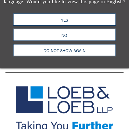
language. Would you like to view this page in English?
YES
洛杉矶
纽约
芝加哥
那什维尔
华盛顿特区
旧金山
泰森斯
代表处
NO
香港
LinkedIn
Facebook
X
YouTube
DO NOT SHOW AGAIN
联系我们
隐私政策
使用条款
订阅中心