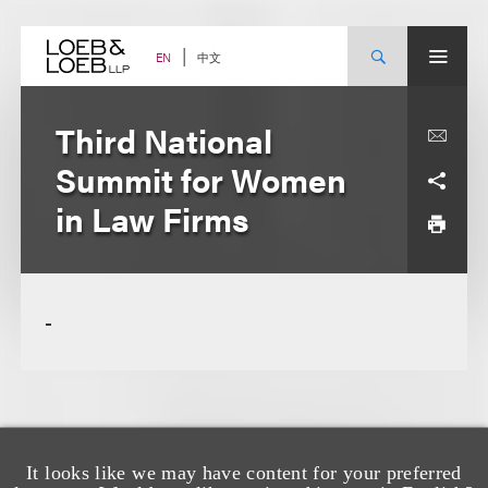
Skip
to
content
中文
EN
Third National
Summit for Women
in Law Firms
-
It looks like we may have content for your preferred