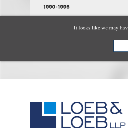
1990-1996
It looks like we may hav