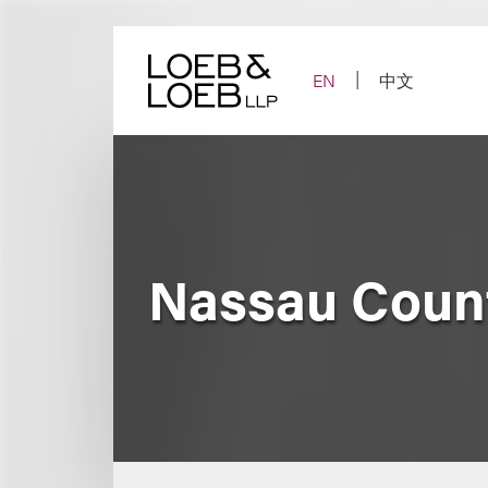
Skip
to
content
EN
中文
Nassau Count