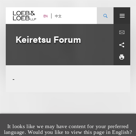
Skip
to
content
中文
EN
Keiretsu Forum
-
It looks like we may have content for your preferred
language. Would you like to view this page in English?