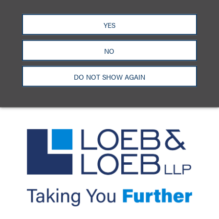
洛杉矶
纽约
芝加哥
那什维尔
YES
华盛顿特区
旧金山
泰森斯
代表处
香港
NO
LinkedIn
Facebook
X
YouTube
联系我们
隐私政策
使用条款
订阅中心
DO NOT SHOW AGAIN