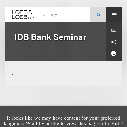
Skip
to
content
中文
EN
IDB Bank Seminar
-
It looks like we may have content for your preferred
language. Would you like to view this page in English?