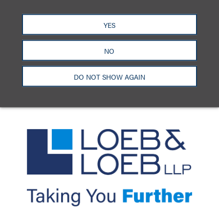
洛杉矶
纽约
芝加哥
那什维尔
YES
华盛顿特区
旧金山
泰森斯
代表处
香港
NO
LinkedIn
Facebook
X
YouTube
联系我们
隐私政策
使用条款
订阅中心
DO NOT SHOW AGAIN