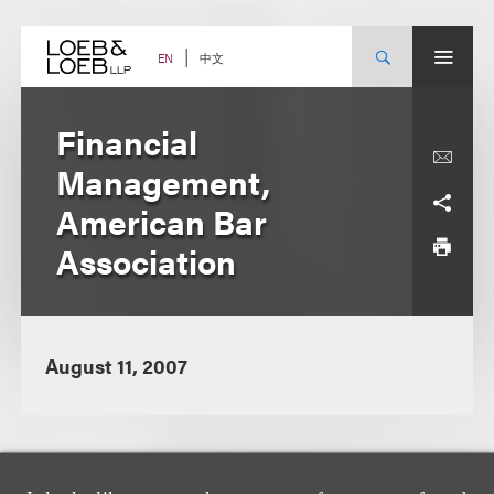
Skip
to
content
中文
EN
Financial
Management,
American Bar
Association
August 11, 2007