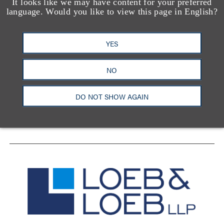
It looks like we may have content for your preferred
language. Would you like to view this page in English?
YES
洛杉矶
纽约
芝加哥
那什维尔
华盛顿特区
旧金山
泰森斯
代表处
NO
香港
DO NOT SHOW AGAIN
LinkedIn
Facebook
X
YouTube
联系我们
隐私政策
使用条款
订阅中心