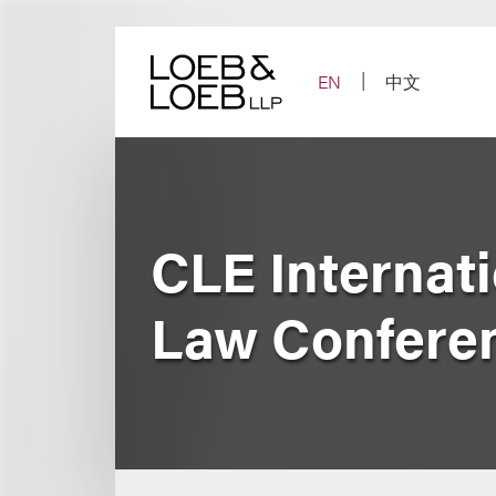
Skip
to
content
EN
中文
CLE Internati
Law Confere