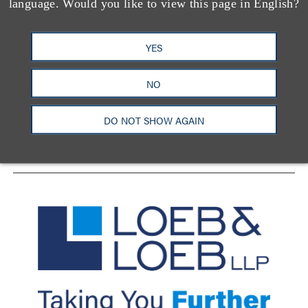
language. Would you like to view this page in English?
YES
洛杉矶
纽约
芝加哥
那什维尔
华盛顿特区
旧金山
泰森斯
代表处
NO
香港
LinkedIn
Facebook
X
YouTube
DO NOT SHOW AGAIN
联系我们
隐私政策
使用条款
订阅中心