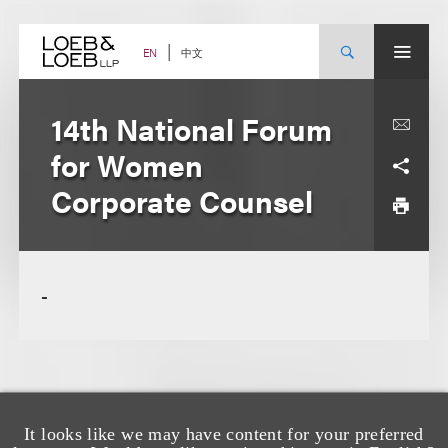
Skip
to
content
中文
EN
14th National Forum
for Women
Corporate Counsel
-
It looks like we may have content for your preferred