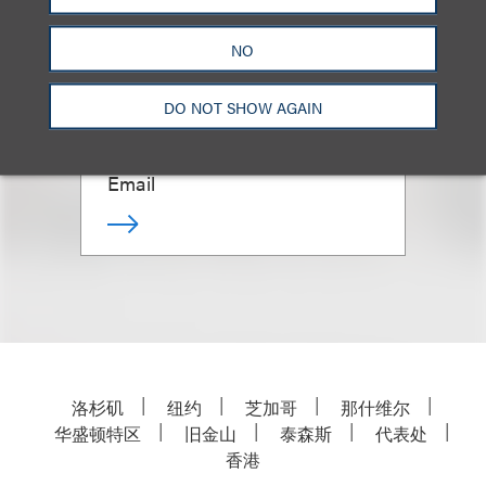
NO
Kelly J. Cooksey
DO NOT SHOW AGAIN
Senior Counsel
+1.310.282.2210
Email
洛杉矶
纽约
芝加哥
那什维尔
华盛顿特区
旧金山
泰森斯
代表处
香港