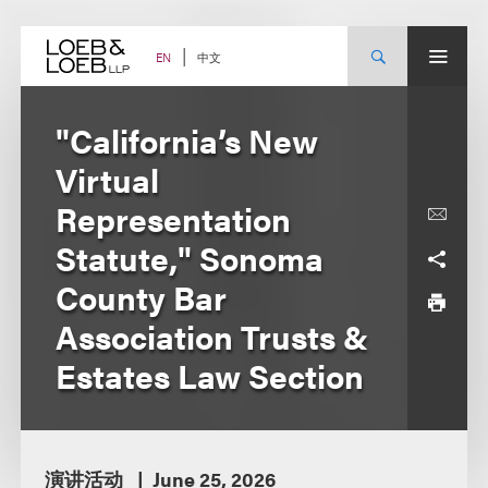
Skip
to
content
中文
EN
"California’s New
Virtual
Representation
Statute," Sonoma
County Bar
Association Trusts &
Estates Law Section
演讲活动
June 25, 2026