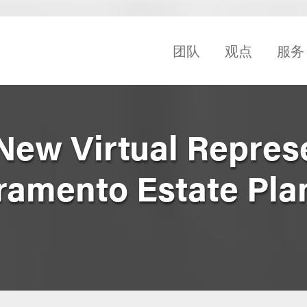
团队
观点
服务
 New Virtual Repres
cramento Estate Pla