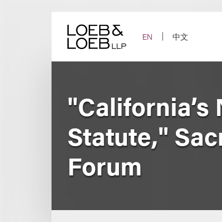
Skip
to
content
EN
中文
"California’s
Statute," Sa
Forum