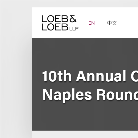
Skip
to
content
EN
中文
10th Annual 
Naples Roun