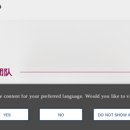
6
团队
e content for your preferred language. Would you like to v
YES
NO
DO NOT SHOW 
Bill J. Kramer