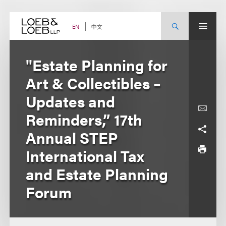
Skip
to
content
中文
EN
"Estate Planning for
Art & Collectibles –
Updates and
Reminders,” 17th
Annual STEP
International Tax
and Estate Planning
Forum