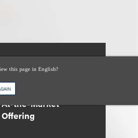
案件简析
Loeb Represents
iew this page in English?
Linkage Global Inc. in
Launch of $16 Million
AGAIN
At-the-Market
Offering