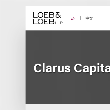
Skip
to
content
EN
中文
Clarus Capit