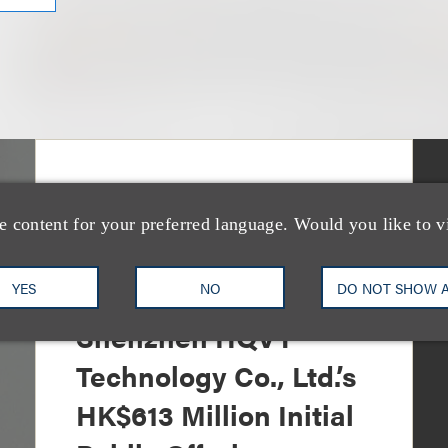
案件简析
Loeb Represents Joint
e content for your preferred language. Would you like to v
Sponsors and
Underwriters in
YES
NO
DO NOT SHOW 
Shenzhen HQVT
Technology Co., Ltd.’s
HK$613 Million Initial