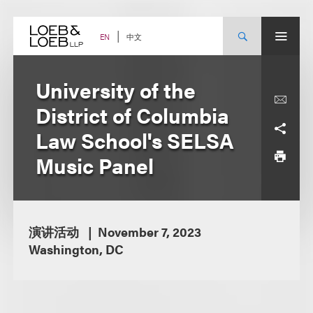
Skip
to
content
中文
EN
University of the
District of Columbia
Law School's SELSA
Music Panel
演讲活动
November 7, 2023
Washington, DC